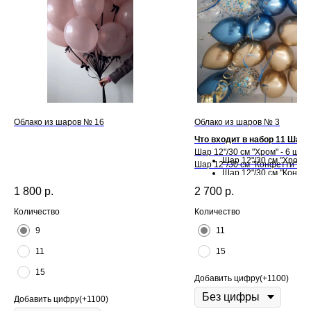
Облако из шаров № 16
Облако из шаров № 3
Что входит в набор 11 Шаро
Шар 12"/30 см "Хром" - 6 шт.
Шар 12"/30 см "Хром" -
Шар 12"/30 см "Конфетти" - 5
Шар 12"/30 см "Конфет
шт.
Что входит в набор 15 Шаро
1 800
р.
2 700
р.
Количество
Количество
9
11
11
15
15
Добавить цифру(+1100)
Добавить цифру(+1100)