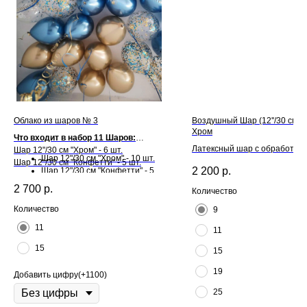
Облако из шаров № 3
Воздушный Шар (12''/30 см) 
Хром
Что входит в набор 11 Шаров:
Латексный шар с обработкой H
Шар 12"/30 см "Хром" - 6 шт.
Шар 12"/30 см "Хром" - 10 шт.
для длительного полета и л
Шар 12"/30 см "Конфетти" - 5 шт.
2 200
р.
Шар 12"/30 см "Конфетти" - 5
шт.
Что входит в набор 15 Шаров:
2 700
р.
Количество
Количество
9
11
11
15
15
19
Добавить цифру(+1100)
25