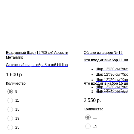
Воздушный Шар (12''/30 см) Ассорти
Облако из шаров № 12
Металлик
Что входит в набор 11 шт:
Латексный шар с обработкой HI-float
Шар 12"/30 см "Агат" - 
для длительного полета и лентой
1 600
р.
Шар 12"/30 см "Хром" -
Шар 12"/30 см "Конфет
Что входит в набор 15 шт:
Количество
шт.
Шар 12"/30 см "Агат" - 
Шар 12"/30 см "черный"
9
Шар 12"/30 см "Хром" -
Шар 12"/30 см "Конфет
2 550
р.
11
шт.
Шар 12"/30 см "черный"
Количество
15
11
19
15
25