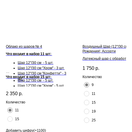
Облако из шаров № 4
Воздушный Шар (12''/30 см) 
Рождения!, Ассорти
Что входит в набор 11 шт:
Латексный шар с обработкой H
Шар 12"/30 см - 5 шт.
для длительного полета и л
1 750
р.
Шар 12"/30 см "Хром" - 3 шт.
Шар 12"/30 см "Конфетти" - 3
Что входит в набор 15 шт:
Количество
шт.
Шар 12"/30 см - 5 шт.
9
Шар 12"/30 см "Хром" - 5 шт.
Шар 12"/30 см "Конфетти" - 5
2 350
р.
11
шт.
Количество
15
11
19
15
25
Добавить цифру(+1100)