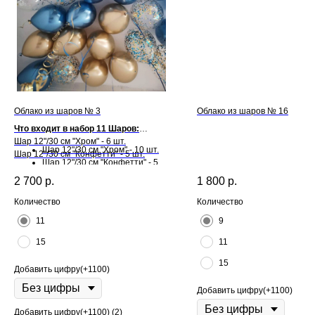
Облако из шаров № 3
Облако из шаров № 16
Что входит в набор 11 Шаров:
Шар 12"/30 см "Хром" - 6 шт.
Шар 12"/30 см "Хром" - 10 шт.
Шар 12"/30 см "Конфетти" - 5 шт.
Шар 12"/30 см "Конфетти" - 5
шт.
Что входит в набор 15 Шаров:
2 700
р.
1 800
р.
Количество
Количество
11
9
15
11
15
Добавить цифру(+1100)
Добавить цифру(+1100)
Добавить цифру(+1100) (2)