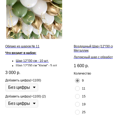
Облако из шаров № 11
Воздушный Шар (12''/30 см) 
Металлик
Что входит в набор:
Латексный шар с обработкой H
Шар 12"/30 см - 10 шт.
для длительного полета и л
1 600
р.
Шар 12"/30 см "Хром" - 5 шт.
3 000
р.
Количество
Добавить цифру(+1100)
9
11
Добавить цифру(+1100) (2)
15
19
25