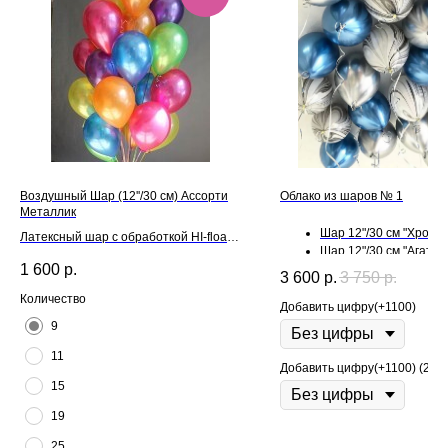
Воздушный Шар (12''/30 см) Ассорти
Облако из шаров № 1
Металлик
Шар 12"/30 см "Хром" -
Латексный шар с обработкой HI-float
Шар 12"/30 см "Агат" - 
для длительного полета и лентой
1 600
р.
3 600
р.
3 750
р.
Количество
Добавить цифру(+1100)
9
11
Добавить цифру(+1100) (2)
15
19
25