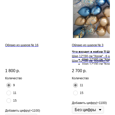
Облако из шаров № 16
Облако из шаров № 3
Что входит в набор 11 Шаро
Шар 12"/30 см "Хром" - 6 шт.
Шар 12"/30 см "Хром" -
Шар 12"/30 см "Конфетти" - 5
Шар 12"/30 см "Конфет
шт.
Что входит в набор 15 Шар
1 800
р.
2 700
р.
Количество
Количество
9
11
11
15
15
Добавить цифру(+1100)
Добавить цифру(+1100)