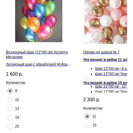
Воздушный Шар (12''/30 см) Ассорти
Облако из шаров № 7
Металлик
Что входит в набор 11 шт:
Латексный шар с обработкой HI-float
Шар 12"/30 см - 6 шт.
для длительного полета и лентой
1 600
р.
Шар 12"/30 см "Хром" -
Что входит в набор 15 шт:
Количество
Шар 12"/30 см - 10 шт.
9
Шар 12"/30 см "Хром" -
2 300
р.
11
Количество
15
11
19
15
25