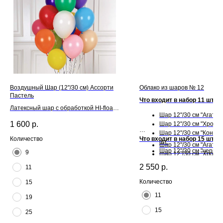
Воздушный Шар (12''/30 см) Ассорти
Облако из шаров № 12
Пастель
Что входит в набор 11 шт:
Латексный шар с обработкой HI-float
Шар 12"/30 см "Агат" - 
для длительного полета и лентой
1 600
р.
Шар 12"/30 см "Хром" -
Шар 12"/30 см "Конфет
Что входит в набор 15 шт:
Количество
шт.
Шар 12"/30 см "Агат" - 
Шар 12"/30 см "черный"
9
Шар 12"/30 см "Хром" -
Шар 12"/30 см "Конфет
2 550
р.
11
шт.
Шар 12"/30 см "черный"
Количество
15
11
19
15
25