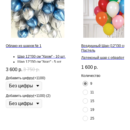
Облако из шаров № 1
Воздушный Шар (12''/30 см) 
Пастель
Шар 12"/30 см "Хром" - 10 шт.
Латексный шар с обработкой H
Шар 12"/30 см "Агат" - 5 шт.
для длительного полета и л
1 600
р.
3 600
р.
3 750
р.
Количество
Добавить цифру(+1100)
9
11
Добавить цифру(+1100) (2)
15
19
25