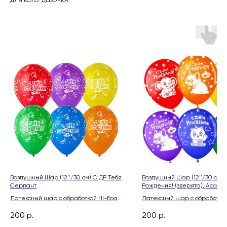
Воздушный Шар (12''/30 см) С ДР Тебя
Воздушный Шар (12''/30 см)
Серпант
Рождения! (зверята), Ассорт
пастель
Латексный шар с обработкой HI-float
Латексный шар с обработкой 
для длительного полета и лентой
для длительного полета и л
200
р.
200
р.