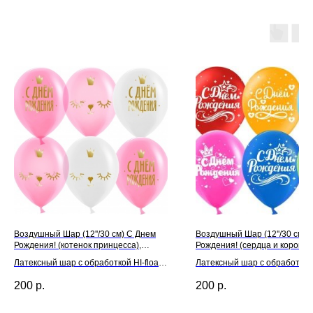
Воздушный Шар (12''/30 см) С Днем
Воздушный Шар (12''/30 см) 
Рождения! (котенок принцесса),
Рождения! (сердца и короны)
Ассорти, кристалл
Ассорти, пастель
Латексный шар с обработкой HI-float
Латексный шар с обработкой H
для длительного полета и лентой
для длительного полета и л
200
р.
200
р.