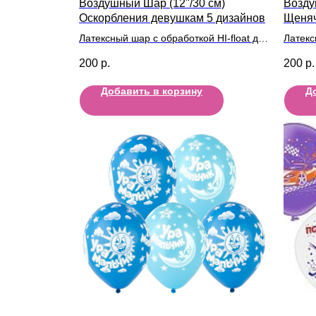
Воздушный Шар (12''/30 см)
Возду
Оскорбления девушкам 5 дизайнов
Щеняч
Рожден
Латексный шар с обработкой HI-float для
Латекс
длительного полета и лентой
длител
200
р.
200
р.
Добавить в корзину
Д