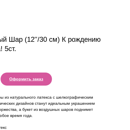
й Шар (12''/30 см) К рождению
 5ст.
Оформить заказ
ы из натурального латекса с шелкографическим
тических дизайнов станут идеальным украшением
оржества, а букет из воздушных шаров поднимет
юбое время года.
екс