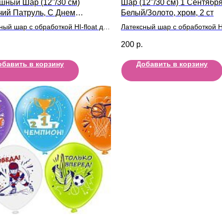
шный Шар (12''/30 см)
Шар (12''/30 см) 1 Сентября
ий Патруль, С Днем
Белый/Золото, хром, 2 ст
ия!, Ассорти, пастель, 5 ст
ный шар с обработкой HI-float для
Латексный шар с обработкой HI
ьного полета и лентой
длительного полета и лентой
200
р.
обавить в корзину
Добавить в корзину