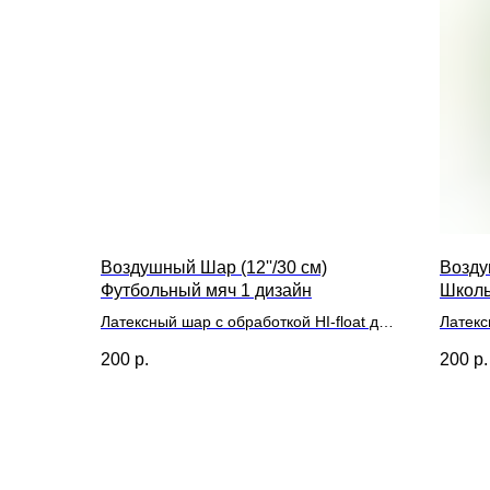
Воздушный Шар (12''/30 см)
Возду
Футбольный мяч 1 дизайн
Школь
Латексный шар с обработкой HI-float для
Латекс
длительного полета и лентой
длител
200
р.
200
р.