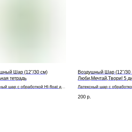
шный Шар (12''/30 см)
Воздушный Шар (12''/30 
ная тетрадь
Люби,Мечтай,Твори! 5 д
ный шар с обработкой HI-float для
Латексный шар с обработкой
ьного полета и лентой
длительного полета и лент
200
р.