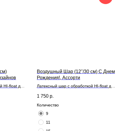
см)
Воздушный Шар (12''/30 см) С Днем
изайнов
Рождения!, Ассорти
 HI-float для
Латексный шар с обработкой HI-float для
ой
длительного полета и лентой
1 750
р.
Количество
9
11
15