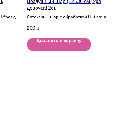
!,
Воздушный Шар (12''/30 см) Ура,
девочка! 2ст.
-float для
Латексный шар с обработкой HI-float для
длительного полета и лентой
200
р.
Добавить в корзину