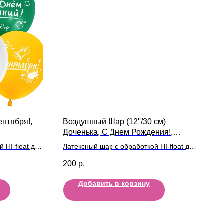
ентября!,
Воздушный Шар (12''/30 см)
Доченька, С Днем Рождения!,
Хрустальные короны, Розовый,
 HI-float для
Латексный шар с обработкой HI-float для
кристалл
ой
длительного полета и лентой
200
р.
Добавить в корзину