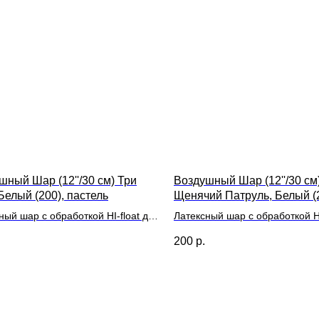
шный Шар (12''/30 см) Три
Воздушный Шар (12''/30 см
Белый (200), пастель
Щенячий Патруль, Белый (2
пастель
ный шар с обработкой HI-float для
Латексный шар с обработкой HI
ьного полета и лентой
длительного полета и лентой
200
р.