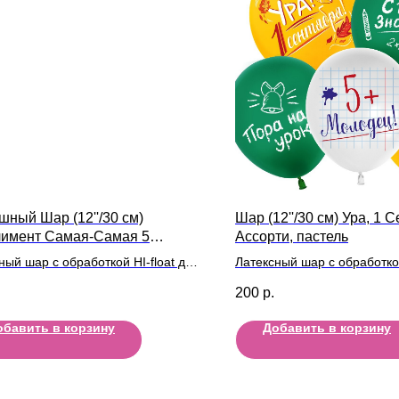
шный Шар (12''/30 см)
Шар (12''/30 см) Ура, 1 С
имент Самая-Самая 5
Ассорти, пастель
нов
ный шар с обработкой HI-float для
Латексный шар с обработкой
ьного полета и лентой
длительного полета и лент
200
р.
обавить в корзину
Добавить в корзину