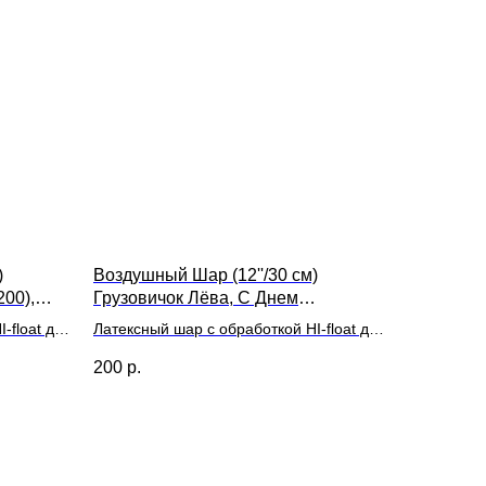
)
Воздушный Шар (12''/30 см)
00),
Грузовичок Лёва, С Днем
Рождения!, Белый (200)
-float для
Латексный шар с обработкой HI-float для
длительного полета и лентой
200
р.