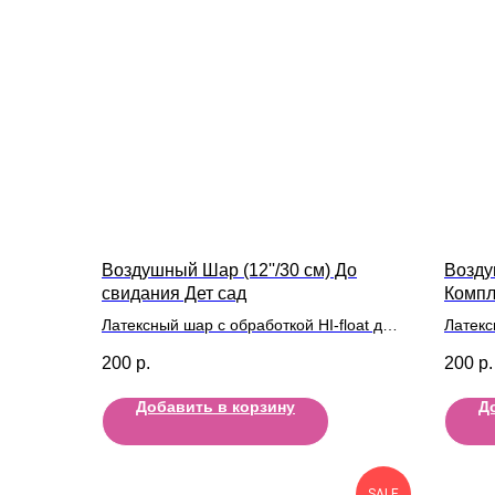
Воздушный Шар (12''/30 см) До
Возду
свидания Дет сад
Компл
дизай
Латексный шар с обработкой HI-float для
Латекс
длительного полета и лентой
длител
200
р.
200
р.
Добавить в корзину
Д
SALE