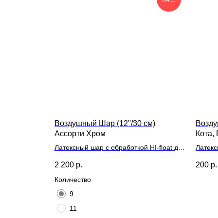
Воздушный Шар (12''/30 см)
Возду
Ассорти Хром
Кота, 
Латексный шар с обработкой HI-float для
Латекс
длительного полета и лентой
длител
2 200
р.
200
р.
Количество
9
11