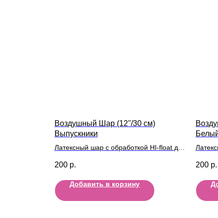
Воздушный Шар (12''/30 см)
Возду
Выпускники
Белый 
Латексный шар с обработкой HI-float для
Латекс
длительного полета и лентой
длител
200
р.
200
р.
Добавить в корзину
Д