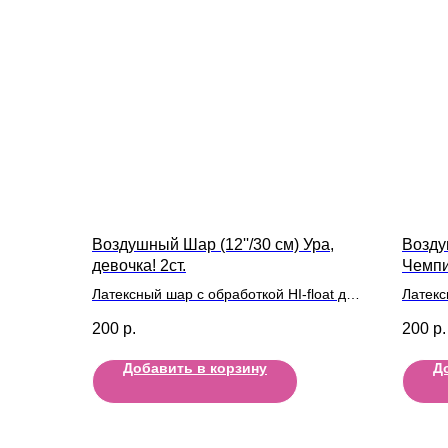
Воздушный Шар (12''/30 см) Ура,
Возду
девочка! 2ст.
Чемпи
Латексный шар с обработкой HI-float для
Латекс
длительного полета и лентой
длител
200
р.
200
р.
Добавить в корзину
Д