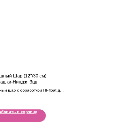
шный Шар (12''/30 см)
ашки-Ниндзя 3цв
ный шар с обработкой HI-float для
ьного полета и лентой
обавить в корзину