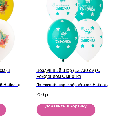
см) 1
Воздушный Шар (12''/30 см) С
Рождением Сыночка
 HI-float для
Латексный шар с обработкой HI-float для
ой
длительного полета и лентой
200
р.
Добавить в корзину