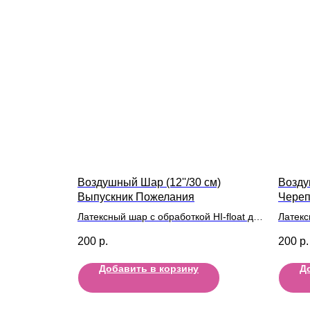
Воздушный Шар (12''/30 см)
Возду
Выпускник Пожелания
Череп
Латексный шар с обработкой HI-float для
Латекс
длительного полета и лентой
длител
200
р.
200
р.
Добавить в корзину
Д