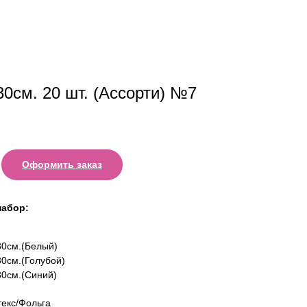
30см. 20 шт. (Ассорти) №7
Оформить заказ
набор:
30см.(Белый)
30см.(Голубой)
30см.(Синий)
екс/Фольга