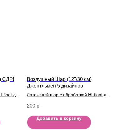
) СДР!
Воздушный Шар (12''/30 см)
Джентльмен 5 дизайнов
-float для
Латексный шар с обработкой HI-float для
длительного полета и лентой
200
р.
Добавить в корзину