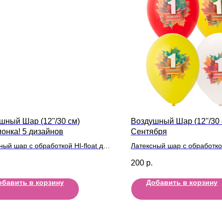
шный Шар (12''/30 см)
Воздушный Шар (12''/30 
онка! 5 дизайнов
Сентября
ный шар с обработкой HI-float для
Латексный шар с обработкой
ьного полета и лентой
длительного полета и лент
200
р.
обавить в корзину
Добавить в корзину