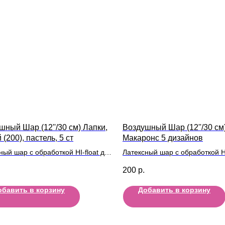
шный Шар (12''/30 см) Лапки,
Воздушный Шар (12''/30 см
(200), пастель, 5 ст
Макаронс 5 дизайнов
ный шар с обработкой HI-float для
Латексный шар с обработкой HI
ьного полета и лентой
длительного полета и лентой
200
р.
обавить в корзину
Добавить в корзину