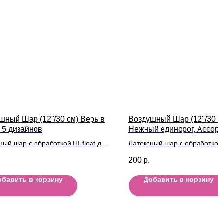
шный Шар (12''/30 см) Верь в
Воздушный Шар (12''/30 
! 5 дизайнов
Нежный единорог, Ассор
ный шар с обработкой HI-float для
Латексный шар с обработкой
ьного полета и лентой
длительного полета и лент
200
р.
обавить в корзину
Добавить в корзину