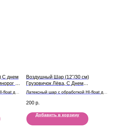
) С днем
Воздушный Шар (12''/30 см)
инорог 5
Грузовичок Лёва, С Днем
Рождения!, Белый (200)
-float для
Латексный шар с обработкой HI-float для
длительного полета и лентой
200
р.
Добавить в корзину