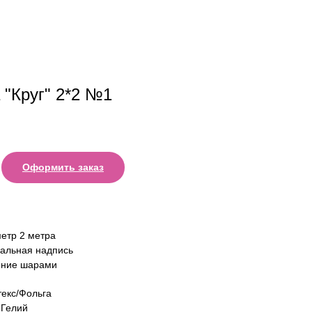
 "Круг" 2*2 №1
Оформить заказ
метр 2 метра
альная надпись
ние шарами
екс/Фольга
Гелий