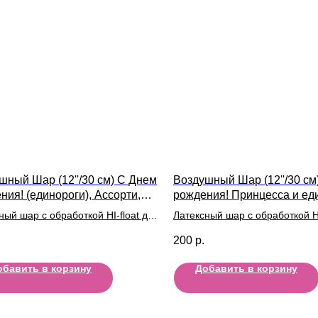
шный Шар (12''/30 см) С Днем
Воздушный Шар (12''/30 см
ния! (единороги), Ассорти,
рождения! Принцесса и ед
ль
дизайнов
ный шар с обработкой HI-float для
Латексный шар с обработкой HI
ьного полета и лентой
длительного полета и лентой
200
р.
обавить в корзину
Добавить в корзину