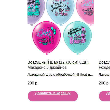
Воздушный Шар (12''/30 см) СДР!
Возду
Макаронс 5 дизайнов
Рожде
пасте
Латексный шар с обработкой HI-float для
Латекс
длительного полета и лентой
длител
200
р.
200
р.
Добавить в корзину
Д