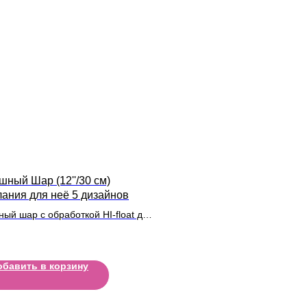
шный Шар (12''/30 см)
ания для неё 5 дизайнов
ный шар с обработкой HI-float для
ьного полета и лентой
обавить в корзину