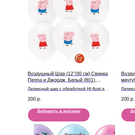
Воздушный Шар (12''/30 см) Свинка
Возду
Пеппа и Джордж, Белый (801),
мечту
пастель
Латексный шар с обработкой HI-float для
Латекс
длительного полета и лентой
длител
200
р.
200
р.
Добавить в корзину
Д