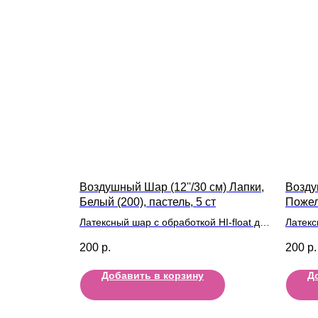
Воздушный Шар (12''/30 см) Лапки,
Возду
Белый (200), пастель, 5 ст
Пожел
Латексный шар с обработкой HI-float для
Латекс
длительного полета и лентой
длител
200
р.
200
р.
Добавить в корзину
Д