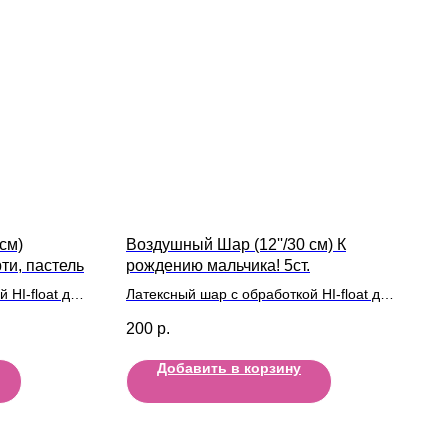
см)
Воздушный Шар (12''/30 см) К
ти, пастель
рождению мальчика! 5ст.
 HI-float для
Латексный шар с обработкой HI-float для
ой
длительного полета и лентой
200
р.
Добавить в корзину