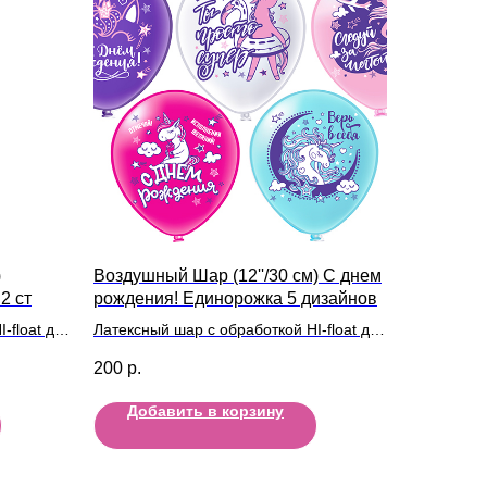
)
Воздушный Шар (12''/30 см) С днем
2 ст
рождения! Единорожка 5 дизайнов
-float для
Латексный шар с обработкой HI-float для
длительного полета и лентой
200
р.
Добавить в корзину