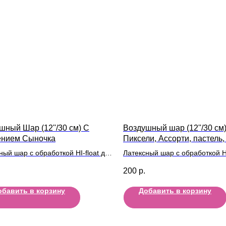
шный Шар (12''/30 см) С
Воздушный шар (12''/30 см
нием Сыночка
Пиксели, Ассорти, пастель, 
ный шар с обработкой HI-float для
Латексный шар с обработкой HI
ьного полета и лентой
длительного полета и лентой
200
р.
обавить в корзину
Добавить в корзину