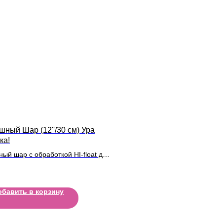
шный Шар (12''/30 см) Ура
ка!
ный шар с обработкой HI-float для
ьного полета и лентой
обавить в корзину