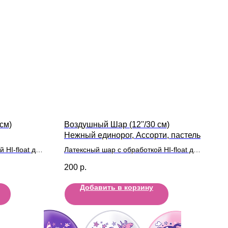
см)
Воздушный Шар (12''/30 см)
Нежный единорог, Ассорти, пастель
 HI-float для
Латексный шар с обработкой HI-float для
ой
длительного полета и лентой
200
р.
Добавить в корзину