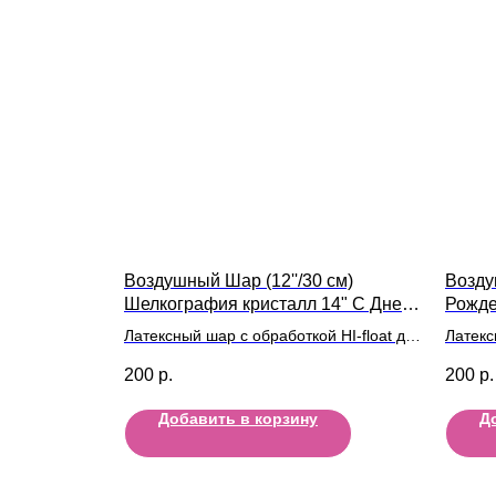
Воздушный Шар (12''/30 см)
Возду
Шелкография кристалл 14" С Днем
Рожде
рождения
Латексный шар с обработкой HI-float для
Латекс
длительного полета и лентой
длител
200
р.
200
р.
Добавить в корзину
Д