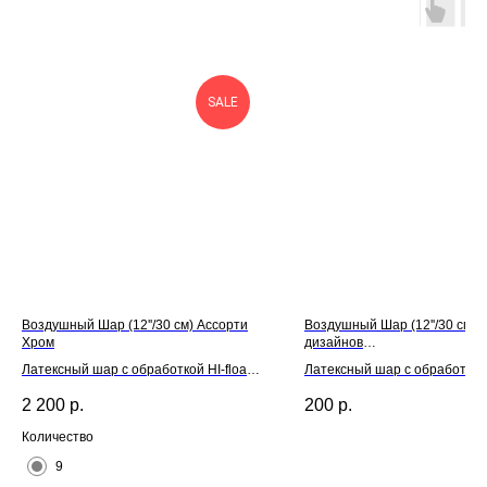
SALE
Воздушный Шар (12''/30 см) Ассорти
Воздушный Шар (12''/30 см) Л
Хром
дизайнов
пастель+кристалл+металлик
Латексный шар с обработкой HI-float
Латексный шар с обработкой H
для длительного полета и лентой
для длительного полета и л
2 200
р.
200
р.
Количество
9