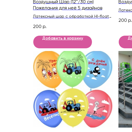
Воздушный Шар (12''/30 см)
Возду
Пожелания для неё 5 дизайнов
Латекс
Латексный шар с обработкой HI-float
для дл
200
р.
для длительного полета и лентой
200
р.
Добавить в корзину
Д