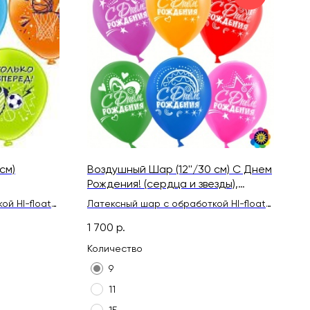
см)
Воздушный Шар (12''/30 см) С Днем
Рождения! (сердца и звезды),
Ассорти, пастель
ой HI-float
Латексный шар с обработкой HI-float
 лентой
для длительного полета и лентой
1 700
р.
Количество
9
11