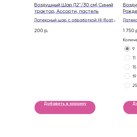
Воздушный Шар (12''/30 см) Синий
Возду
трактор, Ассорти, пастель
Рожде
Латексный шар с обработкой HI-float
Латекс
для длительного полета и лентой
для дл
200
р.
1 750
Колич
9
11
15
19
2
Добавить в корзину
Д