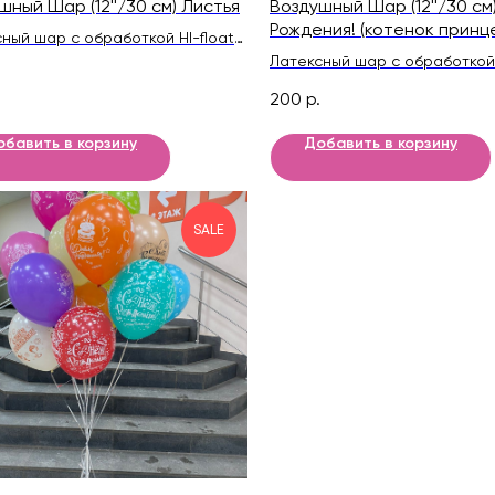
шный Шар (12''/30 см) Листья
Воздушный Шар (12''/30 см
Рождения! (котенок принц
ный шар с обработкой HI-float
Ассорти, кристалл
ительного полета и лентой
Латексный шар с обработкой 
для длительного полета и ле
200
р.
обавить в корзину
Добавить в корзину
SALE