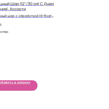
шный Шар (12''/30 см) С Днем
ния!, Ассорти
ный шар с обработкой HI-float
ительного полета и лентой
р.
ество
5
обавить в корзину