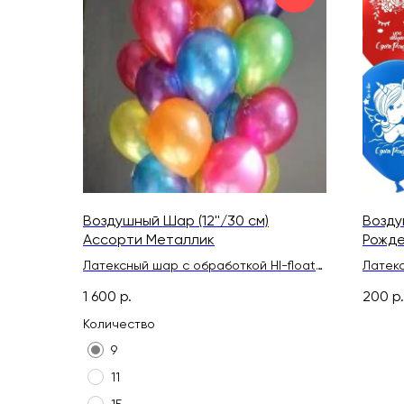
Воздушный Шар (12''/30 см)
Возду
Ассорти Металлик
Рожде
пасте
Латексный шар с обработкой HI-float
Латекс
для длительного полета и лентой
для дл
1 600
р.
200
р.
Количество
9
11