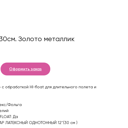
30см. Золото металлик
Оформить заказ
с обработкой HI-float для длительного полета и
екс/Фольга
елий
FLOAT: Да
Р ЛАТЕКСНЫЙ ОДНОТОННЫЙ 12''(30 см )