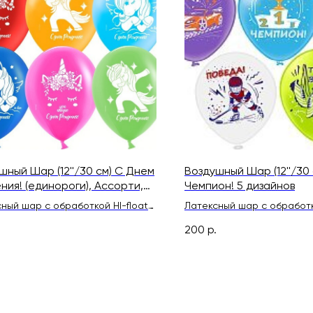
шный Шар (12''/30 см) С Днем
Воздушный Шар (12''/30 
ния! (единороги), Ассорти,
Чемпион! 5 дизайнов
ль
ный шар с обработкой HI-float
Латексный шар с обработк
ительного полета и лентой
для длительного полета и
200
р.