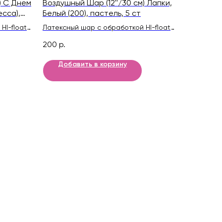
) С Днем
Воздушный Шар (12''/30 см) Лапки,
есса),
Белый (200), пастель, 5 ст
HI-float
Латексный шар с обработкой HI-float
нтой
для длительного полета и лентой
200
р.
Добавить в корзину