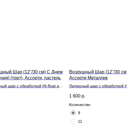
шный Шар (12''/30 см) С Днем
Воздушный Шар (12''/30 см
ия! (торт), Ассорти, пастель
Ассорти Металлик
ный шар с обработкой HI-float для
Латексный шар с обработкой HI
ьного полета и лентой
длительного полета и лентой
1 600
р.
Количество
9
11