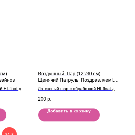
см)
Воздушный Шар (12''/30 см)
зайнов
Щенячий Патруль, Поздравляем!,
Ассорти, пастель
 HI-float для
Латексный шар с обработкой HI-float для
ой
длительного полета и лентой
200
р.
Добавить в корзину
SALE