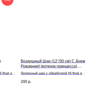
)
Воздушный Шар (12''/30 см) С Днем
Рождения! (котенок принцесса),
Ассорти, кристалл
-float для
Латексный шар с обработкой HI-float для
длительного полета и лентой
200
р.