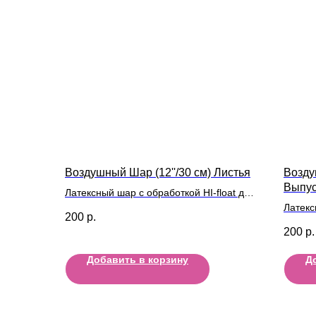
Воздушный Шар (12''/30 см) Листья
Возду
Выпус
Латексный шар с обработкой HI-float для
длительного полета и лентой
Латекс
200
р.
длител
200
р.
Добавить в корзину
Д