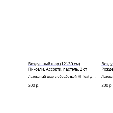
Воздушный шар (12''/30 см)
Возду
Пиксели, Ассорти, пастель, 2 ст
Рожден
Латексный шар с обработкой HI-float для
Латекс
длительного полета и лентой
длител
200
р.
200
р.