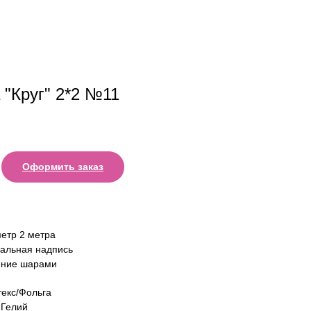
 "Круг" 2*2 №11
Оформить заказ
метр 2 метра
альная надпись
ние шарами
екс/Фольга
Гелий