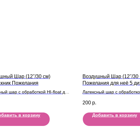
шный Шар (12''/30 см)
Воздушный Шар (12''/30 
кник Пожелания
Пожелания для неё 5 ди
ный шар с обработкой HI-float для
Латексный шар с обработкой
ьного полета и лентой
длительного полета и лент
200
р.
обавить в корзину
Добавить в корзину