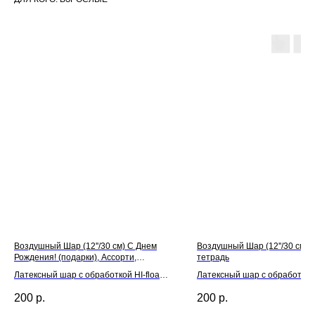
Воздушный Шар (12''/30 см) С Днем
Воздушный Шар (12''/30 см)
Рождения! (подарки), Ассорти,
тетрадь
пастель
Латексный шар с обработкой HI-float
Латексный шар с обработкой H
для длительного полета и лентой
для длительного полета и л
200
р.
200
р.