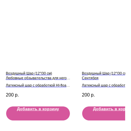
Воздушный Шар (12''/30 см)
Воздушный Шар (12''/30 см) 1
Любовные обзывательства для него!
Сентября
5 дизайнов
Латексный шар с обработкой HI-float
Латексный шар с обработкой H
для длительного полета и лентой
для длительного полета и л
200
р.
200
р.
Добавить в корзину
Добавить в корзи