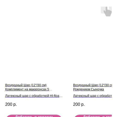
Воздушный Шар (12''/30 см)
Воздушный Шар (12''/30 см) 
Комплимент на макаронсах 5
Рождением Сыночка
дизайнов
Латексный шар с обработкой HI-float
Латексный шар с обработкой H
для длительного полета и лентой
для длительного полета и л
200
р.
200
р.
Добавить в корзину
Добавить в корзи