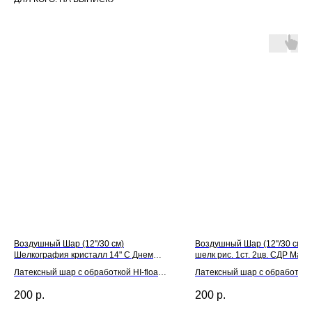
Воздушный Шар (12''/30 см)
Воздушный Шар (12''/30 см) 
Шелкография кристалл 14" С Днем
шелк рис. 1ст. 2цв. СДР Маши
рождения
Латексный шар с обработкой HI-float
Латексный шар с обработкой H
для длительного полета и лентой
для длительного полета и л
200
р.
200
р.