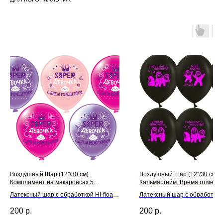
Воздушный Шар (12''/30 см)
Воздушный Шар (12''/30 см)
Комплимент на макаронсах 5
Кальмаргейм, Время отмечат
дизайнов
Черный, флуор
Латексный шар с обработкой HI-float
Латексный шар с обработкой H
для длительного полета и лентой
для длительного полета и л
200
р.
200
р.