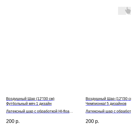
Воздушный Шар (12''/30 см)
Воздушный Шар (12''/30 см)
Футбольный мяч 1 дизайн
Чемпионка! 5 дизайнов
Латексный шар с обработкой HI-float
Латексный шар с обработкой H
для длительного полета и лентой
для длительного полета и л
200
р.
200
р.