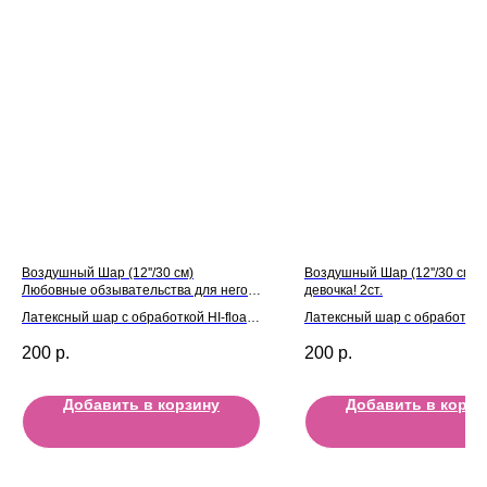
Воздушный Шар (12''/30 см)
Воздушный Шар (12''/30 см) У
Любовные обзывательства для него!
девочка! 2ст.
5 дизайнов
Латексный шар с обработкой HI-float
Латексный шар с обработкой H
для длительного полета и лентой
для длительного полета и л
200
р.
200
р.
Добавить в корзину
Добавить в корзи