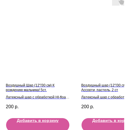
Воздушный Шар (12''/30 см) К
Воздушный шар (12''/30 см) 
рождению мальчика! 5ст.
Ассорти, пастель, 2 ст
Латексный шар с обработкой HI-float
Латексный шар с обработкой H
для длительного полета и лентой
для длительного полета и л
200
р.
200
р.
Добавить в корзину
Добавить в корзи