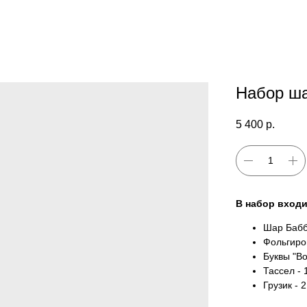
Набор ш
5 400
р.
В набор входи
Шар Бабб
Фольгиров
Буквы "Boy
Тассел - 
Грузик - 2