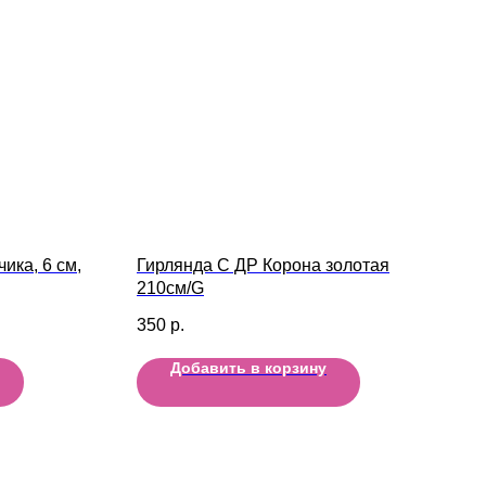
ика, 6 см,
Гирлянда С ДР Корона золотая
210см/G
350
р.
Добавить в корзину