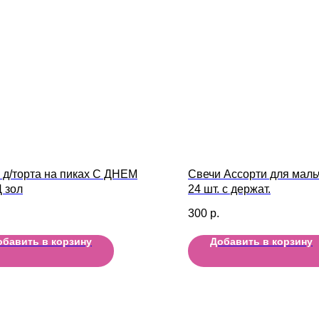
 д/торта на пиках С ДНЕМ
Свечи Ассорти для мальч
 зол
24 шт. с держат.
300
р.
обавить в корзину
Добавить в корзину