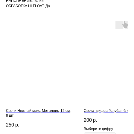
НАПОЛНЕНИЕ: Гелий
ОБРАБОТКА HI-FLOAT: Да
Свечи Нежный микс, Металлик, 12 см,
Свеча -цифра Голубая блеск 
8 шт.
200
р.
250
р.
Выберите цифру