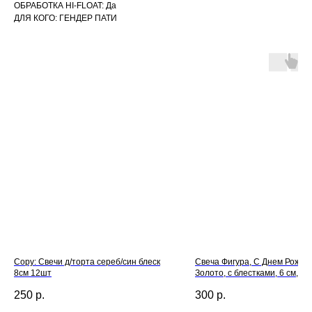
ОБРАБОТКА HI-FLOAT: Да
ДЛЯ КОГО: ГЕНДЕР ПАТИ
Copy: Свечи д/торта сереб/син блеск
Свеча Фигура, С Днем Рожден
8см 12шт
Золото, с блестками, 6 см, 1 ш
250
р.
300
р.