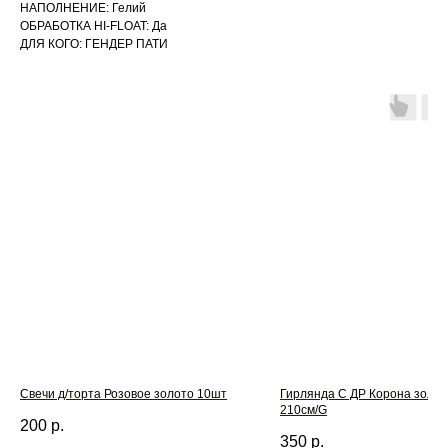
НАПОЛНЕНИЕ: Гелий
ОБРАБОТКА HI-FLOAT: Да
ДЛЯ КОГО: ГЕНДЕР ПАТИ
Свечи д/торта Розовое золото 10шт
Гирлянда С ДР Корона золо
210см/G
200
р.
350
р.