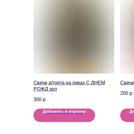
Свечи д/торта на пиках С ДНЕМ
Свечи
РОЖД зол
200
р.
300
р.
Добавить в корзину
Д