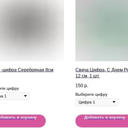
 -цифра Серебряная 8см
Свеча Цифра, С Днем Р
12 см, 1 шт.
150
р.
ите цифру
Выберите цифру
обавить в корзину
Добавить в корзину