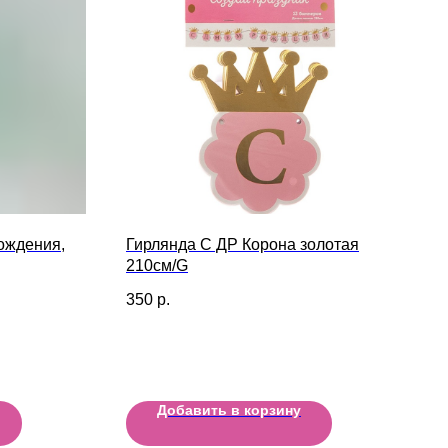
ождения,
Гирлянда С ДР Корона золотая
210см/G
350
р.
Добавить в корзину