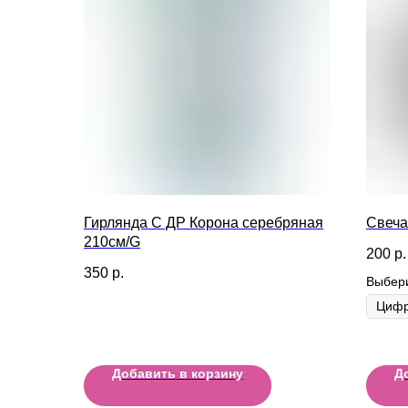
Гирлянда С ДР Корона серебряная
Свеча
210см/G
200
р.
350
р.
Выбер
Добавить в корзину
Д