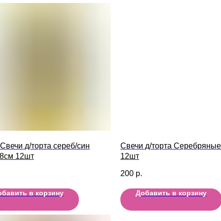
 Свечи д/торта сереб/син
Свечи д/торта Серебряные
 8см 12шт
12шт
200
р.
обавить в корзину
Добавить в корзину