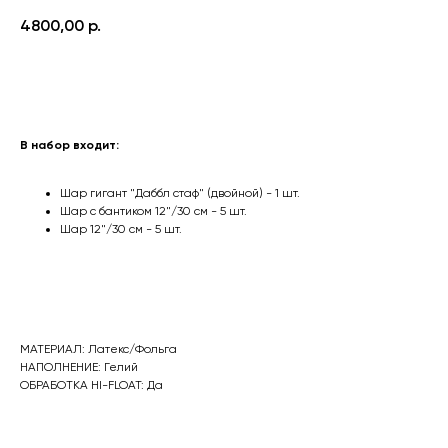
4800,00
р.
Оформить заказ
В набор входит:
Шар гигант "Даббл стаф" (двойной) - 1 шт.
Шар с бантиком 12"/30 см - 5 шт.
Шар 12"/30 см - 5 шт.
МАТЕРИАЛ: Латекс/Фольга
НАПОЛНЕНИЕ: Гелий
ОБРАБОТКА HI-FLOAT: Да