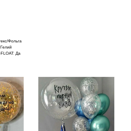
екс/Фольга
Гелий
FLOAT: Да