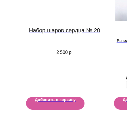
Набор шаров сердца № 20
Вы м
надпис
2 500
р.
Добавить в корзину
Д