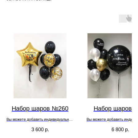
Набор шаров №260
Набор шаров 
Вы можете добавить индивидуальную
Вы можете добавить индиви
надпись на шар при оформлении
надпись на шар при офор
3 600
р.
6 800
р.
заказа
заказа