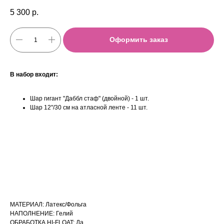
5 300
р.
Оформить заказ
В набор входит:
Шар гигант "Даббл стаф" (двойной) - 1 шт.
Шар 12"/30 см на атласной ленте - 11 шт.
МАТЕРИАЛ: Латекс/Фольга
НАПОЛНЕНИЕ: Гелий
ОБРАБОТКА HI-FLOAT: Да