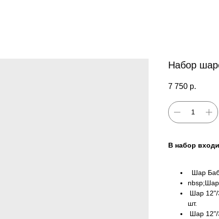
Набор шар
7 750
р.
В набор входи
Шар Бабб
nbsp;Шар 
Шар 12"/3
шт.
Шар 12"/3