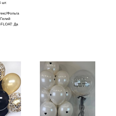
4 шт.
екс/Фольга
Гелий
FLOAT: Да