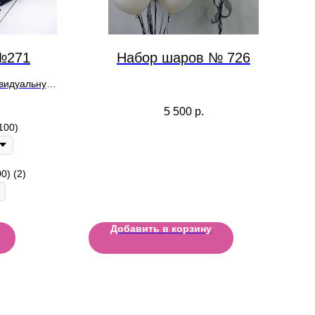
№271
Набор шаров № 726
ивидуальную
лении заказа
5 500
р.
100)
0) (2)
Добавить в корзину