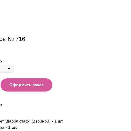
ов № 716
у
Оформить заказ
т:
т "Даббл стаф" (двойной) - 1 шт.
а - 1 шт.