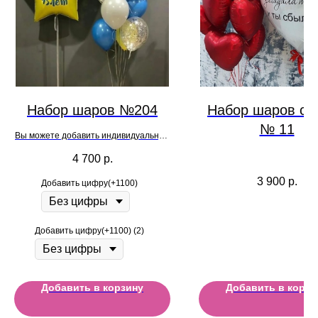
Набор шаров №204
Набор шаров се
№ 11
Вы можете добавить индивидуальную
надпись на шар при оформлении
4 700
р.
заказа
3 900
р.
Добавить цифру(+1100)
Добавить цифру(+1100) (2)
Добавить в корзину
Добавить в корзи