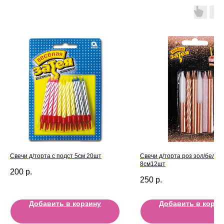
Свечи д/торта с подст 5см 20шт
Свечи д/торта роз зол/бел бл
8см12шт
200
р.
250
р.
Добавить в корзину
Добавить в корзи