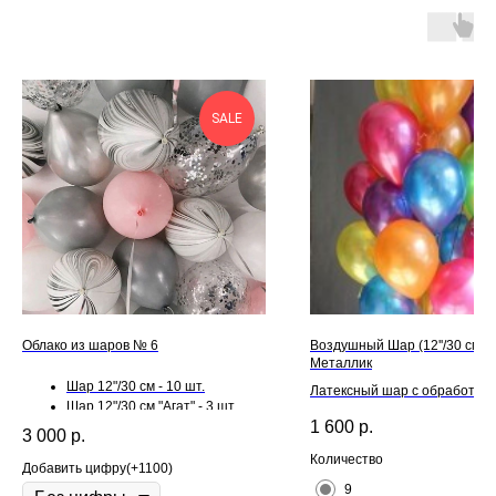
SALE
Облако из шаров № 6
Воздушный Шар (12''/30 см) 
Металлик
Шар 12"/30 см - 10 шт.
Латексный шар с обработкой H
Шар 12"/30 см "Агат" - 3 шт.
для длительного полета и л
1 600
р.
Шар 12"/30 см "Конфетти" - 2
3 000
р.
шт.
Количество
Добавить цифру(+1100)
9