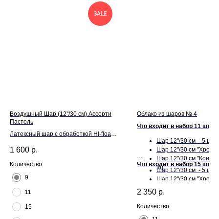
SALE
Воздушный Шар (12''/30 см) Ассорти
Облако из шаров № 4
Пастель
Что входит в набор 11 шт:
Латексный шар с обработкой HI-float
Шар 12"/30 см - 5 шт.
для длительного полета и лентой
1 600
р.
Шар 12"/30 см "Хром" -
Шар 12"/30 см "Конфет
Что входит в набор 15 шт:
Количество
шт.
Шар 12"/30 см - 5 шт.
9
Шар 12"/30 см "Хром" -
Шар 12"/30 см "Конфет
2 350
р.
11
шт.
Количество
15