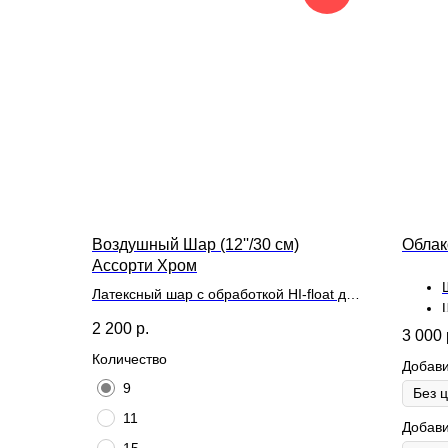
Воздушный Шар (12''/30 см)
Облак
Ассорти Хром
Латексный шар с обработкой HI-float для
длительного полета и лентой
2 200
р.
3 000
Количество
Добави
9
11
Добави
15