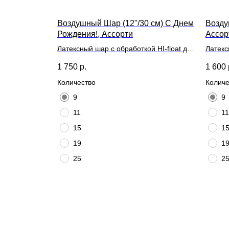
Воздушный Шар (12''/30 см) С Днем
Возду
Рождения!, Ассорти
Ассор
Латексный шар с обработкой HI-float для
Латекс
длительного полета и лентой
длител
1 750
р.
1 600
Количество
Количе
9
9
11
11
15
1
19
1
25
2