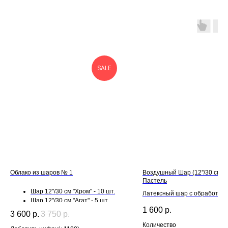
SALE
Облако из шаров № 1
Воздушный Шар (12''/30 см) 
Пастель
Шар 12"/30 см "Хром" - 10 шт.
Латексный шар с обработкой H
Шар 12"/30 см "Агат" - 5 шт.
для длительного полета и л
1 600
р.
3 600
р.
3 750
р.
Количество