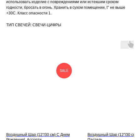
использовать изделие с повреждениями или истекшим сроком
годности, бросать в огонь. Хранить в сухом помещении, t° не выше
+30С. Класс опасности 1.
ТИП СВЕЧЕЙ: СВЕЧИ-ЦИФРЫ
SALE
Воздушный Шар (12''/30 см) С Днем
Воздушный Шар (12''/30 см) 
Рождения!, Ассорти
Пастель