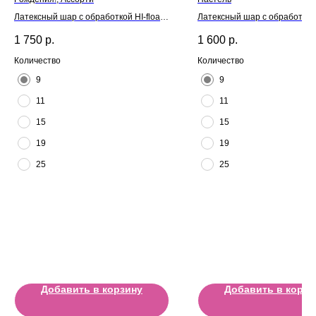
Латексный шар с обработкой HI-float
Латексный шар с обработкой H
для длительного полета и лентой
для длительного полета и л
1 750
р.
1 600
р.
Количество
Количество
9
9
11
11
15
15
19
19
25
25
Добавить в корзину
Добавить в корзи